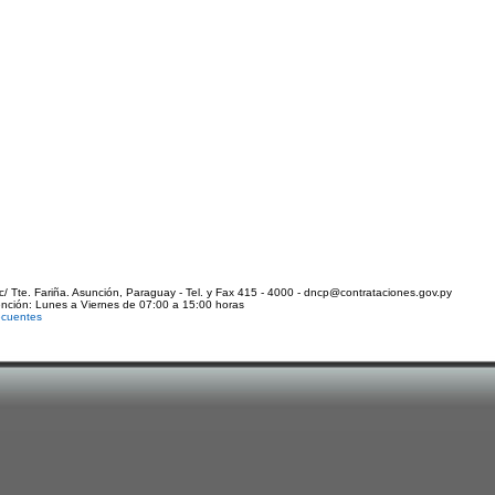
c/ Tte. Fariña. Asunción, Paraguay - Tel. y Fax 415 - 4000 - dncp@contrataciones.gov.py
ención: Lunes a Viernes de 07:00 a 15:00 horas
ecuentes