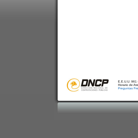
E.E.U.U. 961 
Horario de At
Preguntas Fr