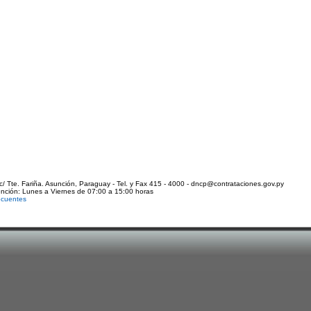
c/ Tte. Fariña. Asunción, Paraguay - Tel. y Fax 415 - 4000 - dncp@contrataciones.gov.py
ención: Lunes a Viernes de 07:00 a 15:00 horas
ecuentes