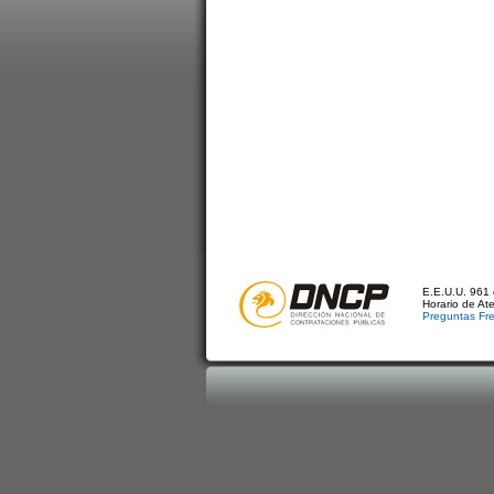
E.E.U.U. 961 
Horario de At
Preguntas Fr