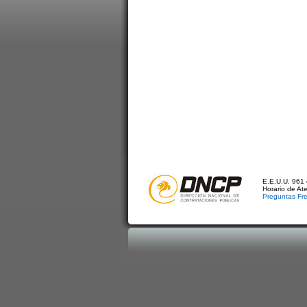
E.E.U.U. 961 
Horario de At
Preguntas Fr