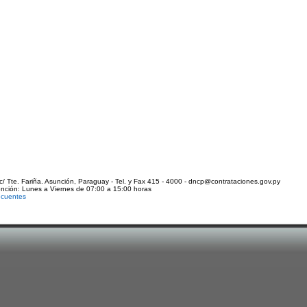
c/ Tte. Fariña. Asunción, Paraguay - Tel. y Fax 415 - 4000 - dncp@contrataciones.gov.py
ención: Lunes a Viernes de 07:00 a 15:00 horas
ecuentes