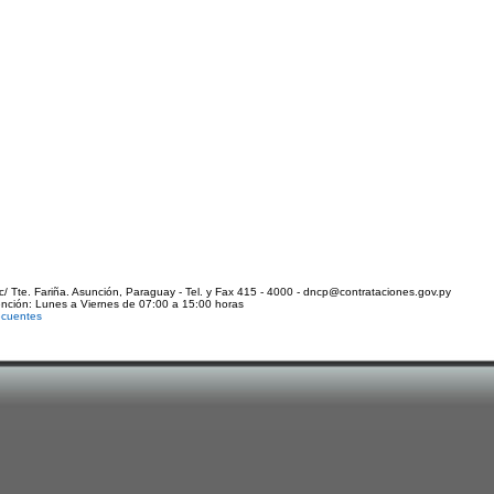
c/ Tte. Fariña. Asunción, Paraguay - Tel. y Fax 415 - 4000 - dncp@contrataciones.gov.py
ención: Lunes a Viernes de 07:00 a 15:00 horas
ecuentes