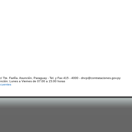
c/ Tte. Fariña. Asunción, Paraguay - Tel. y Fax 415 - 4000 - dncp@contrataciones.gov.py
ención: Lunes a Viernes de 07:00 a 15:00 horas
ecuentes