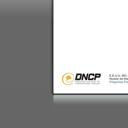
E.E.U.U. 961 
Horario de At
Preguntas Fr