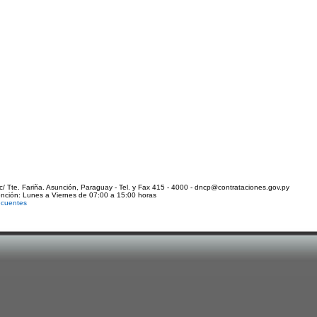
c/ Tte. Fariña. Asunción, Paraguay - Tel. y Fax 415 - 4000 - dncp@contrataciones.gov.py
ención: Lunes a Viernes de 07:00 a 15:00 horas
ecuentes