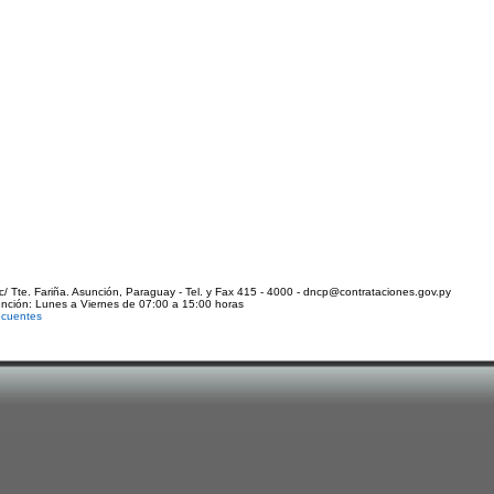
c/ Tte. Fariña. Asunción, Paraguay - Tel. y Fax 415 - 4000 - dncp@contrataciones.gov.py
ención: Lunes a Viernes de 07:00 a 15:00 horas
ecuentes