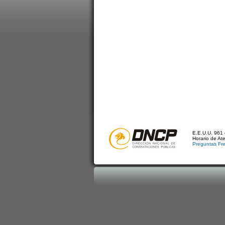
E.E.U.U. 961 
Horario de At
Preguntas Fr