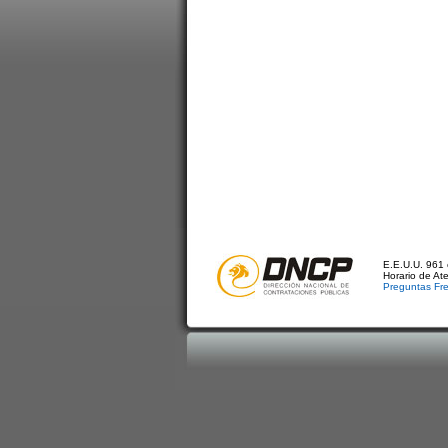
E.E.U.U. 961 
Horario de At
Preguntas Fr