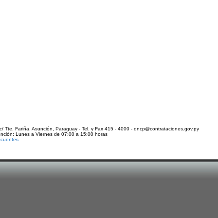
c/ Tte. Fariña. Asunción, Paraguay - Tel. y Fax 415 - 4000 - dncp@contrataciones.gov.py
ención: Lunes a Viernes de 07:00 a 15:00 horas
ecuentes