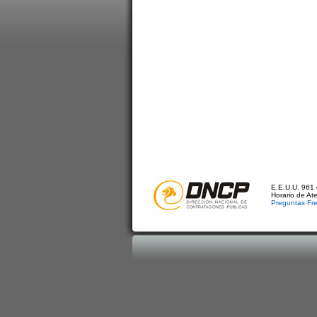
E.E.U.U. 961 
Horario de At
Preguntas Fr