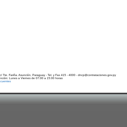
c/ Tte. Fariña. Asunción, Paraguay - Tel. y Fax 415 - 4000 - dncp@contrataciones.gov.py
ención: Lunes a Viernes de 07:00 a 15:00 horas
ecuentes