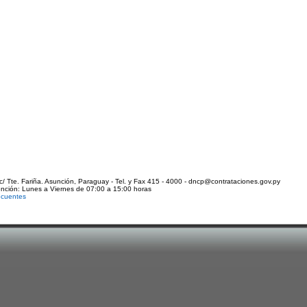
c/ Tte. Fariña. Asunción, Paraguay - Tel. y Fax 415 - 4000 - dncp@contrataciones.gov.py
ención: Lunes a Viernes de 07:00 a 15:00 horas
ecuentes