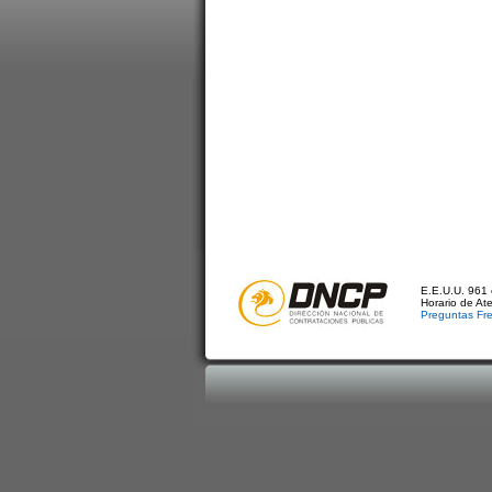
E.E.U.U. 961 
Horario de At
Preguntas Fr