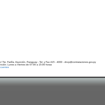
c/ Tte. Fariña. Asunción, Paraguay - Tel. y Fax 415 - 4000 - dncp@contrataciones.gov.py
ención: Lunes a Viernes de 07:00 a 15:00 horas
ecuentes