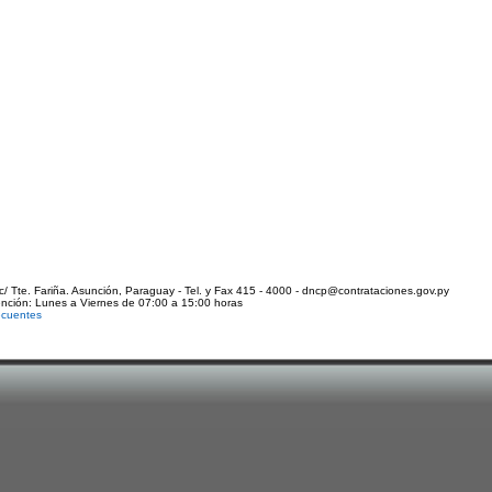
c/ Tte. Fariña. Asunción, Paraguay - Tel. y Fax 415 - 4000 - dncp@contrataciones.gov.py
ención: Lunes a Viernes de 07:00 a 15:00 horas
ecuentes