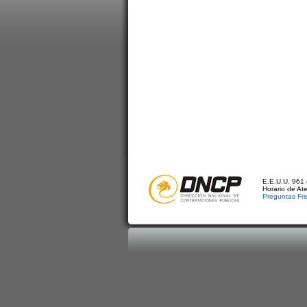
E.E.U.U. 961 
Horario de At
Preguntas Fr