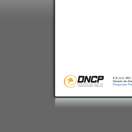
E.E.U.U. 961 
Horario de At
Preguntas Fr