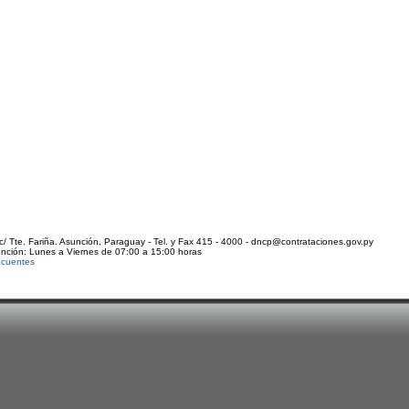
c/ Tte. Fariña. Asunción, Paraguay - Tel. y Fax 415 - 4000 - dncp@contrataciones.gov.py
ención: Lunes a Viernes de 07:00 a 15:00 horas
ecuentes