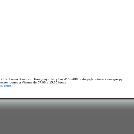
c/ Tte. Fariña. Asunción, Paraguay - Tel. y Fax 415 - 4000 - dncp@contrataciones.gov.py
ención: Lunes a Viernes de 07:00 a 15:00 horas
ecuentes