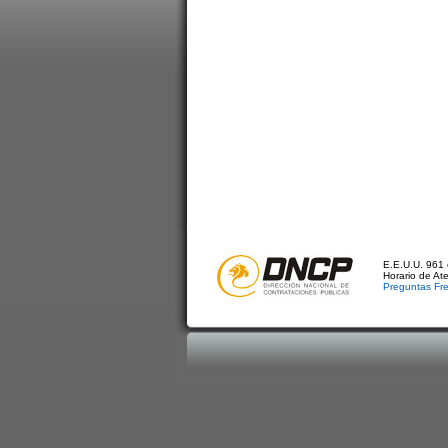
E.E.U.U. 961 
Horario de At
Preguntas Fr