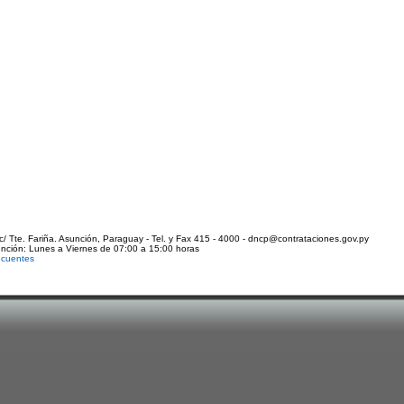
c/ Tte. Fariña. Asunción, Paraguay - Tel. y Fax 415 - 4000 - dncp@contrataciones.gov.py
ención: Lunes a Viernes de 07:00 a 15:00 horas
ecuentes