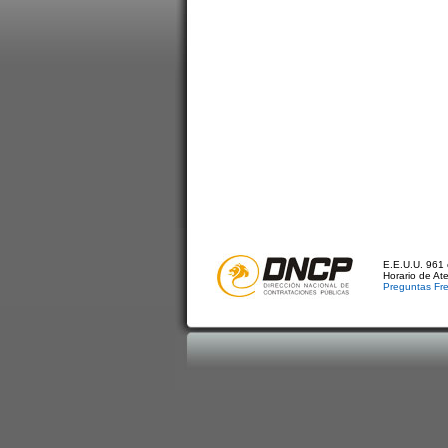
E.E.U.U. 961 
Horario de At
Preguntas Fr