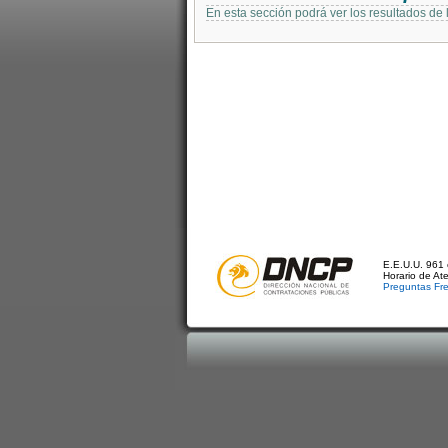
En esta sección podrá ver los resultados de
E.E.U.U. 961 
Horario de At
Preguntas Fr