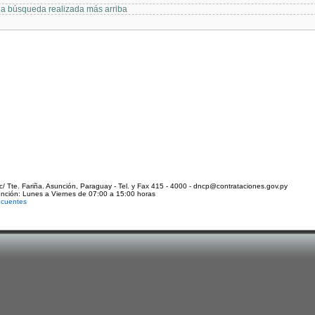
 la búsqueda realizada más arriba
c/ Tte. Fariña. Asunción, Paraguay - Tel. y Fax 415 - 4000 - dncp@contrataciones.gov.py
ención: Lunes a Viernes de 07:00 a 15:00 horas
ecuentes