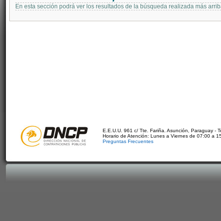
En esta sección podrá ver los resultados de la búsqueda realizada más arri
E.E.U.U. 961 c/ Tte. Fariña. Asunción, Paraguay - 
Horario de Atención: Lunes a Viernes de 07:00 a 1
Preguntas Frecuentes