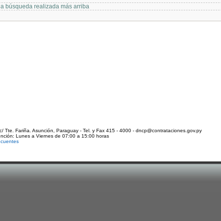
 la búsqueda realizada más arriba
c/ Tte. Fariña. Asunción, Paraguay - Tel. y Fax 415 - 4000 - dncp@contrataciones.gov.py
ención: Lunes a Viernes de 07:00 a 15:00 horas
ecuentes