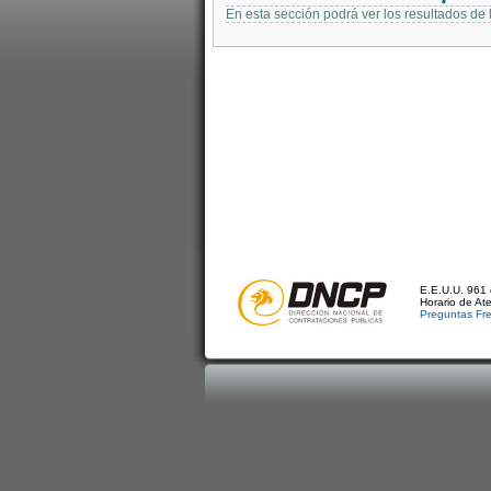
En esta sección podrá ver los resultados de
E.E.U.U. 961 
Horario de At
Preguntas Fr