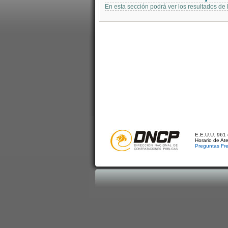
En esta sección podrá ver los resultados de
E.E.U.U. 961 
Horario de At
Preguntas Fr