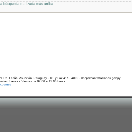
 la búsqueda realizada más arriba
c/ Tte. Fariña. Asunción, Paraguay - Tel. y Fax 415 - 4000 - dncp@contrataciones.gov.py
ención: Lunes a Viernes de 07:00 a 15:00 horas
ecuentes