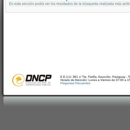
En esta sección podrá ver los resultados de la búsqueda realizada más arri
E.E.U.U. 961 c/ Tte. Fariña. Asunción, Paraguay - 
Horario de Atención: Lunes a Viernes de 07:00 a 1
Preguntas Frecuentes