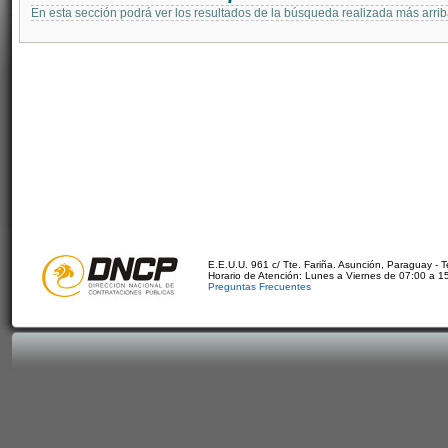
En esta sección podrá ver los resultados de la búsqueda realizada más arri
E.E.U.U. 961 c/ Tte. Fariña. Asunción, Paraguay - 
Horario de Atención: Lunes a Viernes de 07:00 a 1
Preguntas Frecuentes