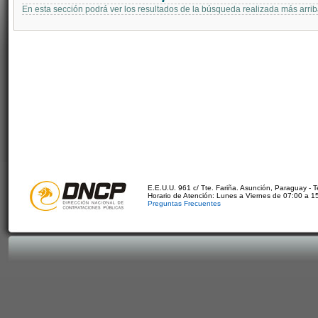
En esta sección podrá ver los resultados de la búsqueda realizada más arri
E.E.U.U. 961 c/ Tte. Fariña. Asunción, Paraguay - 
Horario de Atención: Lunes a Viernes de 07:00 a 1
Preguntas Frecuentes