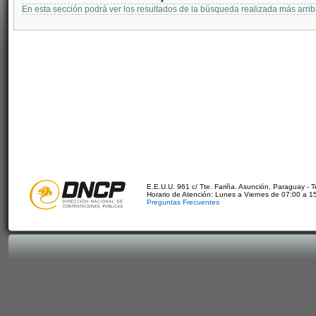
En esta sección podrá ver los resultados de la búsqueda realizada más arri
E.E.U.U. 961 c/ Tte. Fariña. Asunción, Paraguay - 
Horario de Atención: Lunes a Viernes de 07:00 a 1
Preguntas Frecuentes