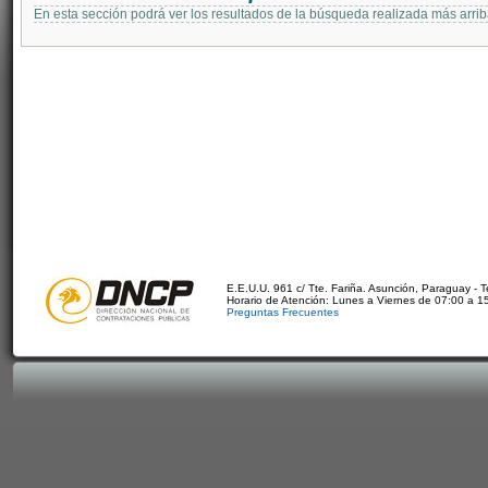
En esta sección podrá ver los resultados de la búsqueda realizada más arri
E.E.U.U. 961 c/ Tte. Fariña. Asunción, Paraguay - 
Horario de Atención: Lunes a Viernes de 07:00 a 1
Preguntas Frecuentes