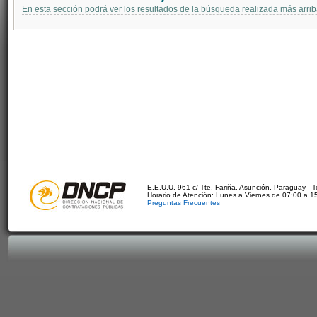
En esta sección podrá ver los resultados de la búsqueda realizada más arri
E.E.U.U. 961 c/ Tte. Fariña. Asunción, Paraguay - 
Horario de Atención: Lunes a Viernes de 07:00 a 1
Preguntas Frecuentes