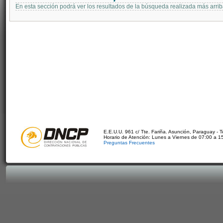
En esta sección podrá ver los resultados de la búsqueda realizada más arri
E.E.U.U. 961 c/ Tte. Fariña. Asunción, Paraguay - 
Horario de Atención: Lunes a Viernes de 07:00 a 1
Preguntas Frecuentes