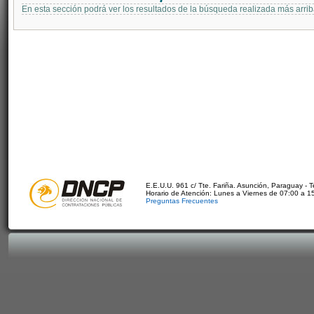
En esta sección podrá ver los resultados de la búsqueda realizada más arri
E.E.U.U. 961 c/ Tte. Fariña. Asunción, Paraguay - 
Horario de Atención: Lunes a Viernes de 07:00 a 1
Preguntas Frecuentes