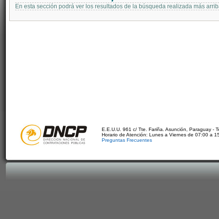
En esta sección podrá ver los resultados de la búsqueda realizada más arri
E.E.U.U. 961 c/ Tte. Fariña. Asunción, Paraguay - 
Horario de Atención: Lunes a Viernes de 07:00 a 1
Preguntas Frecuentes