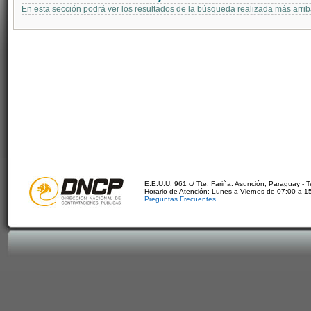
En esta sección podrá ver los resultados de la búsqueda realizada más arri
E.E.U.U. 961 c/ Tte. Fariña. Asunción, Paraguay - 
Horario de Atención: Lunes a Viernes de 07:00 a 1
Preguntas Frecuentes