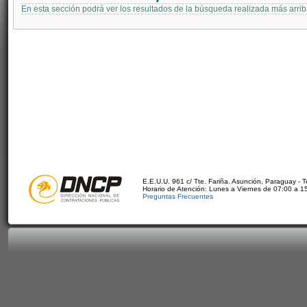
En esta sección podrá ver los resultados de la búsqueda realizada más arri
E.E.U.U. 961 c/ Tte. Fariña. Asunción, Paraguay - 
Horario de Atención: Lunes a Viernes de 07:00 a 1
Preguntas Frecuentes