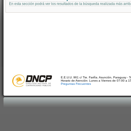
En esta sección podrá ver los resultados de la búsqueda realizada más arri
E.E.U.U. 961 c/ Tte. Fariña. Asunción, Paraguay - 
Horario de Atención: Lunes a Viernes de 07:00 a 1
Preguntas Frecuentes