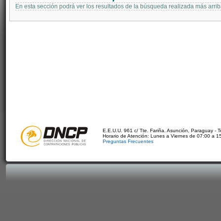
En esta sección podrá ver los resultados de la búsqueda realizada más arri
E.E.U.U. 961 c/ Tte. Fariña. Asunción, Paraguay - 
Horario de Atención: Lunes a Viernes de 07:00 a 1
Preguntas Frecuentes