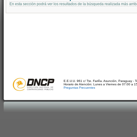
En esta sección podrá ver los resultados de la búsqueda realizada más arri
E.E.U.U. 961 c/ Tte. Fariña. Asunción, Paraguay - 
Horario de Atención: Lunes a Viernes de 07:00 a 1
Preguntas Frecuentes