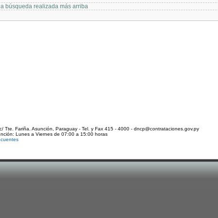
 la búsqueda realizada más arriba
c/ Tte. Fariña. Asunción, Paraguay - Tel. y Fax 415 - 4000 - dncp@contrataciones.gov.py
ención: Lunes a Viernes de 07:00 a 15:00 horas
ecuentes