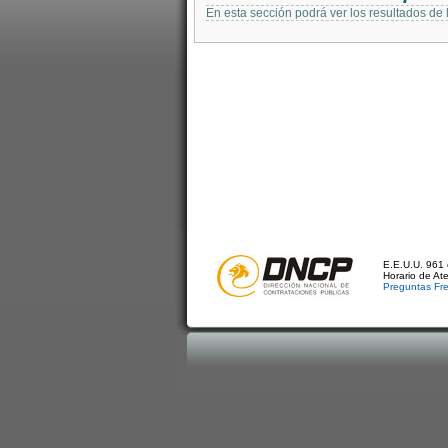
En esta sección podrá ver los resultados de
E.E.U.U. 961 
Horario de At
Preguntas Fr