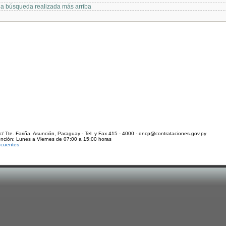
 la búsqueda realizada más arriba
c/ Tte. Fariña. Asunción, Paraguay - Tel. y Fax 415 - 4000 - dncp@contrataciones.gov.py
ención: Lunes a Viernes de 07:00 a 15:00 horas
ecuentes