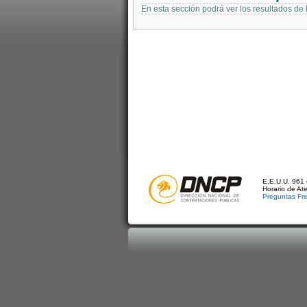
En esta sección podrá ver los resultados de
E.E.U.U. 961 
Horario de At
Preguntas Fr