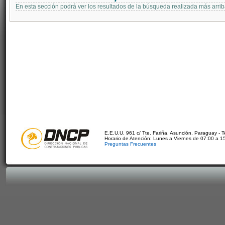
En esta sección podrá ver los resultados de la búsqueda realizada más arri
E.E.U.U. 961 c/ Tte. Fariña. Asunción, Paraguay - 
Horario de Atención: Lunes a Viernes de 07:00 a 1
Preguntas Frecuentes