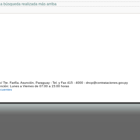
 la búsqueda realizada más arriba
c/ Tte. Fariña. Asunción, Paraguay - Tel. y Fax 415 - 4000 - dncp@contrataciones.gov.py
ención: Lunes a Viernes de 07:00 a 15:00 horas
ecuentes