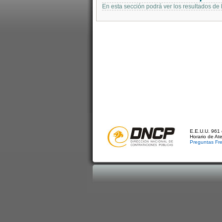
En esta sección podrá ver los resultados de
E.E.U.U. 961 
Horario de At
Preguntas Fr