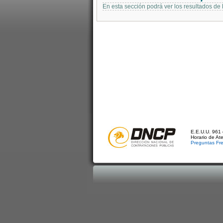
En esta sección podrá ver los resultados de
E.E.U.U. 961 
Horario de At
Preguntas Fr