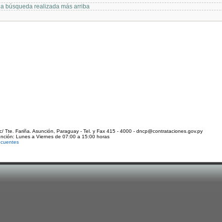
 la búsqueda realizada más arriba
c/ Tte. Fariña. Asunción, Paraguay - Tel. y Fax 415 - 4000 - dncp@contrataciones.gov.py
ención: Lunes a Viernes de 07:00 a 15:00 horas
ecuentes