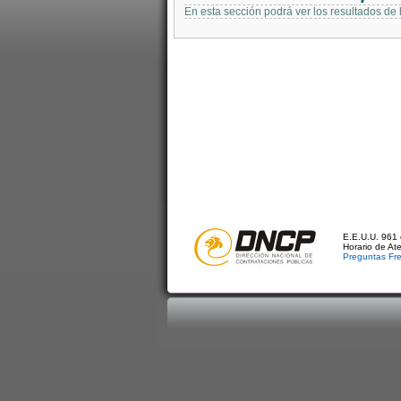
En esta sección podrá ver los resultados de
E.E.U.U. 961 
Horario de At
Preguntas Fr