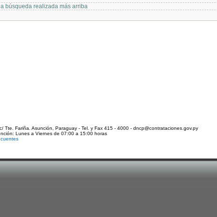
 la búsqueda realizada más arriba
c/ Tte. Fariña. Asunción, Paraguay - Tel. y Fax 415 - 4000 - dncp@contrataciones.gov.py
ención: Lunes a Viernes de 07:00 a 15:00 horas
ecuentes