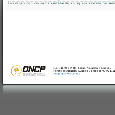
En esta sección podrá ver los resultados de la búsqueda realizada más arri
E.E.U.U. 961 c/ Tte. Fariña. Asunción, Paraguay - 
Horario de Atención: Lunes a Viernes de 07:00 a 1
Preguntas Frecuentes