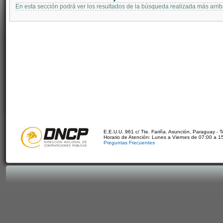
En esta sección podrá ver los resultados de la búsqueda realizada más arri
E.E.U.U. 961 c/ Tte. Fariña. Asunción, Paraguay - 
Horario de Atención: Lunes a Viernes de 07:00 a 1
Preguntas Frecuentes