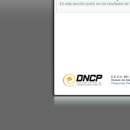
En esta sección podrá ver los resultados de
E.E.U.U. 961 
Horario de At
Preguntas Fr