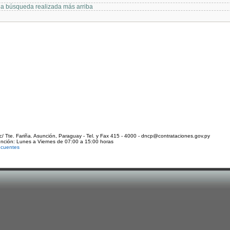
 la búsqueda realizada más arriba
c/ Tte. Fariña. Asunción, Paraguay - Tel. y Fax 415 - 4000 - dncp@contrataciones.gov.py
ención: Lunes a Viernes de 07:00 a 15:00 horas
ecuentes