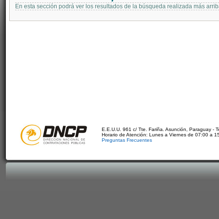
En esta sección podrá ver los resultados de la búsqueda realizada más arri
E.E.U.U. 961 c/ Tte. Fariña. Asunción, Paraguay - 
Horario de Atención: Lunes a Viernes de 07:00 a 1
Preguntas Frecuentes