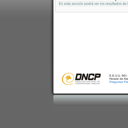
En esta sección podrá ver los resultados de
E.E.U.U. 961 
Horario de At
Preguntas Fr