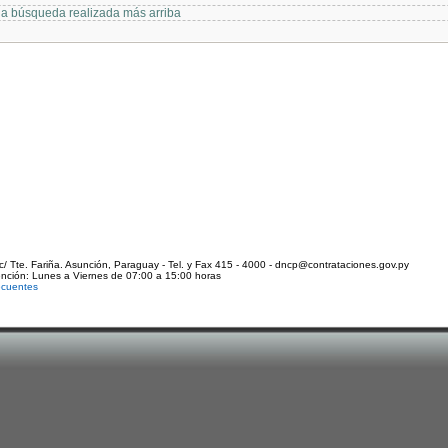
 la búsqueda realizada más arriba
c/ Tte. Fariña. Asunción, Paraguay - Tel. y Fax 415 - 4000 - dncp@contrataciones.gov.py
ención: Lunes a Viernes de 07:00 a 15:00 horas
ecuentes