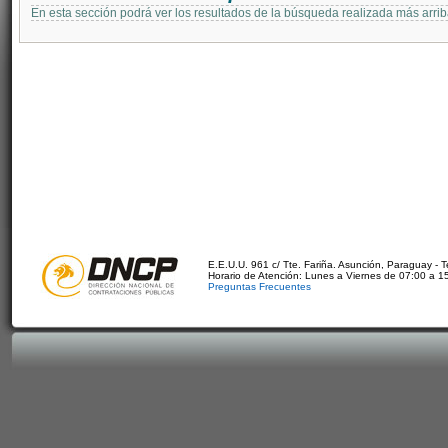
En esta sección podrá ver los resultados de la búsqueda realizada más arri
E.E.U.U. 961 c/ Tte. Fariña. Asunción, Paraguay - 
Horario de Atención: Lunes a Viernes de 07:00 a 1
Preguntas Frecuentes