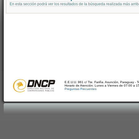
En esta sección podrá ver los resultados de la búsqueda realizada más arri
E.E.U.U. 961 c/ Tte. Fariña. Asunción, Paraguay - 
Horario de Atención: Lunes a Viernes de 07:00 a 1
Preguntas Frecuentes