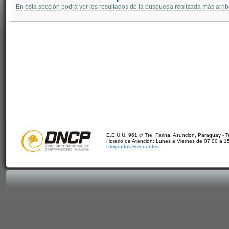
En esta sección podrá ver los resultados de la búsqueda realizada más arri
E.E.U.U. 961 c/ Tte. Fariña. Asunción, Paraguay - 
Horario de Atención: Lunes a Viernes de 07:00 a 1
Preguntas Frecuentes