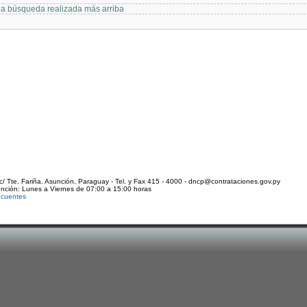
 la búsqueda realizada más arriba
c/ Tte. Fariña. Asunción, Paraguay - Tel. y Fax 415 - 4000 - dncp@contrataciones.gov.py
ención: Lunes a Viernes de 07:00 a 15:00 horas
ecuentes