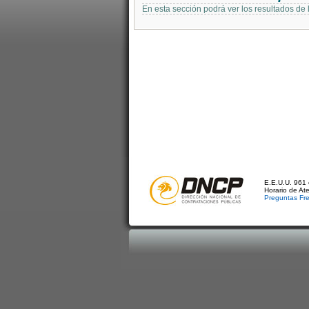
En esta sección podrá ver los resultados de
E.E.U.U. 961 
Horario de At
Preguntas Fr