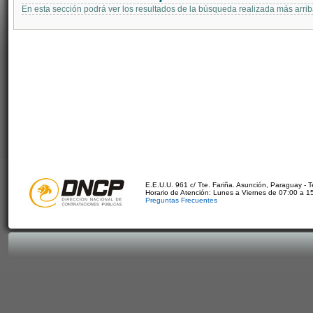
En esta sección podrá ver los resultados de la búsqueda realizada más arri
E.E.U.U. 961 c/ Tte. Fariña. Asunción, Paraguay - 
Horario de Atención: Lunes a Viernes de 07:00 a 1
Preguntas Frecuentes