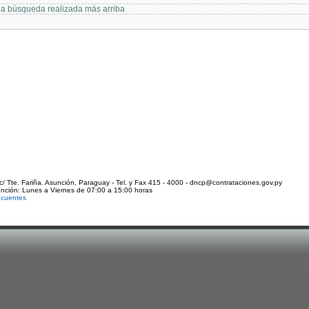
 la búsqueda realizada más arriba
c/ Tte. Fariña. Asunción, Paraguay - Tel. y Fax 415 - 4000 - dncp@contrataciones.gov.py
ención: Lunes a Viernes de 07:00 a 15:00 horas
ecuentes